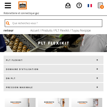
0
Robinetterie et connectique gaz
retour
Accueil
/
Produits
/
PLT Flexikit
/
Tuyau Fexipipe
PLT FLEXIKIT
DOMAINE D'UTILISATION
DN PLT
PRESSION MAXIMALE