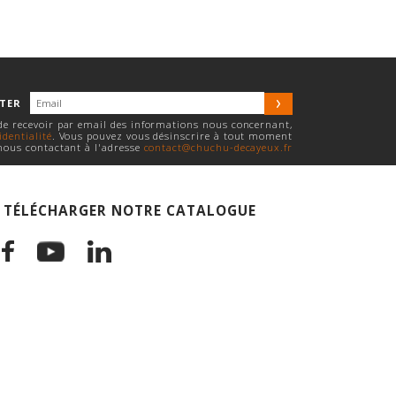
TTER
 de recevoir par email des informations nous concernant,
identialité
. Vous pouvez vous désinscrire à tout moment
nous contactant à l'adresse
contact@chuchu-decayeux.fr
TÉLÉCHARGER NOTRE CATALOGUE