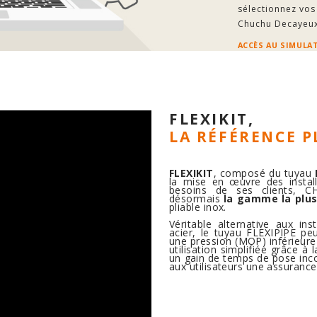
sélectionnez vos
Chuchu Decayeux
ACCÈS AU SIMULA
FLEXIKIT,
LA RÉFÉRENCE P
FLEXIKIT
, composé du tuyau
la mise en œuvre des instal
besoins de ses clients, 
désormais
la gamme la plu
pliable inox.
Véritable alternative aux ins
acier, le tuyau FLEXIPIPE pe
une pression (MOP) inférieure 
utilisation simplifiée grâce à
un gain de temps de pose incon
aux utilisateurs une assurance d