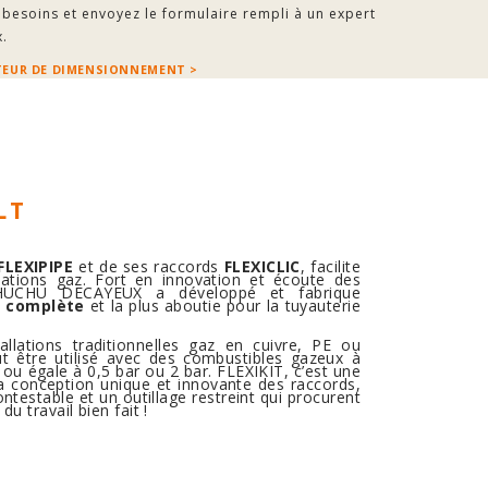
 besoins et envoyez le formulaire rempli à un expert
.
TEUR DE DIMENSIONNEMENT >
LT
FLEXIPIPE
et de ses raccords
FLEXICLIC
, facilite
lations gaz. Fort en innovation et écoute des
CHUCHU DECAYEUX a développé et fabrique
s complète
et la plus aboutie pour la tuyauterie
tallations traditionnelles gaz en cuivre, PE ou
ut être utilisé avec des combustibles gazeux à
ou égale à 0,5 bar ou 2 bar. FLEXIKIT, c’est une
 la conception unique et innovante des raccords,
testable et un outillage restreint qui procurent
u travail bien fait !