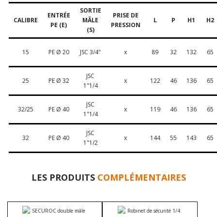
SORTIE
ENTRÉE
PRISE DE
CALIBRE
MÂLE
L
P
H1
H2
PE (E)
PRESSION
(S)
15
PE Ø 20
JSC 3/4"
x
89
32
132
65
JSC
25
PE Ø 32
x
122
46
136
65
1"1/4
JSC
32/25
PE Ø 40
x
119
46
136
65
1"1/4
JSC
32
PE Ø 40
x
144
55
143
65
1"1/2
LES PRODUITS
COMPLÉMENTAIRES