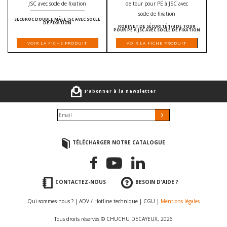
SECUROC DOUBLE MÂLE JSC AVEC SOCLE
DE FIXATION
ROBINET DE SÉCURITÉ 1/4 DE TOUR
POUR PE À JSC AVEC SOCLE DE FIXATION
VOIR LA FICHE PRODUIT
VOIR LA FICHE PRODUIT
s’abonner à la newsletter
TÉLÉCHARGER NOTRE CATALOGUE
CONTACTEZ-NOUS
BESOIN D'AIDE ?
Qui sommes-nous ?
|
ADV / Hotline technique
|
CGU
|
Mentions légales
Tous droits réservés © CHUCHU DECAYEUX, 2026