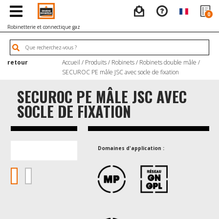
0
Robinetterie et connectique gaz
retour
Accueil
/
Produits
/
Robinets
/
Robinets double mâle
/
SECUROC PE mâle JSC avec socle de fixation
SECUROC PE MÂLE JSC AVEC
SOCLE DE FIXATION
Domaines d'application :