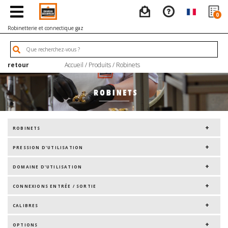
0
Robinetterie et connectique gaz
retour
Accueil
/
Produits
/
Robinets
ROBINETS
PRESSION D'UTILISATION
DOMAINE D'UTILISATION
CONNEXIONS ENTRÉE / SORTIE
CALIBRES
OPTIONS