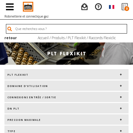
0
Robinetterie et connectique gaz
retour
Accueil
/
Produits
/
PLT Flexikit
/
Raccords Flexiclic
PLT FLEXIKIT
DOMAINE D'UTILISATION
CONNEXIONS ENTRÉE / SORTIE
DN PLT
PRESSION MAXIMALE
TYPE