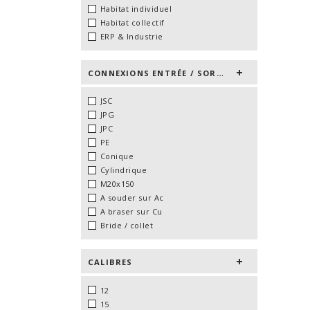
Habitat individuel
Habitat collectif
ERP & Industrie
CONNEXIONS ENTRÉE / SORTIE
JSC
JPG
JPC
PE
Conique
Cylindrique
M20x150
A souder sur Ac
A braser sur Cu
Bride / collet
CALIBRES
12
15