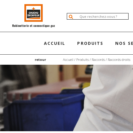
ACCUEIL
PRODUITS
NOS S
retour
Accueil
/
Produits
/
Raccords
/
Raccords droits