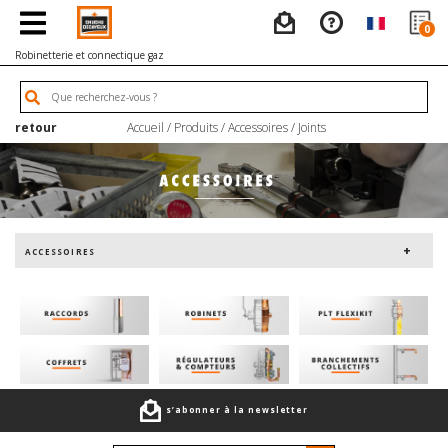
0
Robinetterie et connectique gaz
retour
Accueil
/
Produits
/
Accessoires
/
Joints
ACCESSOIRES
s’abonner à la newsletter