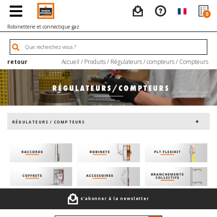
0
Robinetterie et connectique gaz
retour
Accueil
/
Produits
/
Régulateurs / compteurs
/
Compteurs
RÉGULATEURS / COMPTEURS
s’abonner à la newsletter