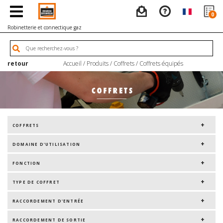
0
Robinetterie et connectique gaz
retour
Accueil
/
Produits
/
Coffrets
/
Coffrets équipés
COFFRETS
DOMAINE D'UTILISATION
FONCTION
TYPE DE COFFRET
RACCORDEMENT D'ENTRÉE
RACCORDEMENT DE SORTIE