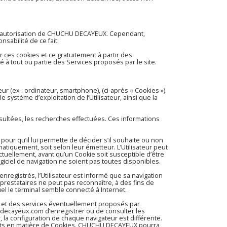
c l’autorisation de CHUCHU DECAYEUX. Cependant,
sabilité de ce fait.
 ces cookies et ce gratuitement à partir des
é à tout ou partie des Services proposés par le site.
teur (ex : ordinateur, smartphone), (ci-après « Cookies »).
e système d’exploitation de l’Utilisateur, ainsi que la
nsultées, les recherches effectuées. Ces informations
r pour qu’il lui permette de décider s’il souhaite ou non
matiquement, soit selon leur émetteur. L’Utilisateur peut
ctuellement, avant qu’un Cookie soit susceptible d’être
giciel de navigation ne soient pas toutes disponibles.
enregistrés, l’Utilisateur est informé que sa navigation
prestataires ne peut pas reconnaître, à des fins de
uel le terminal semble connecté à Internet.
 et des services éventuellement proposés par
-decayeux.com
d’enregistrer ou de consulter les
r, la configuration de chaque navigateur est différente.
uhaits en matière de Cookies. CHUCHU DECAYEUX pourra