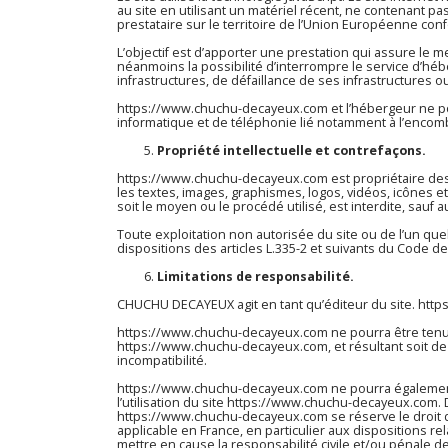
au site en utilisant un matériel récent, ne contenant pa
prestataire sur le territoire de l’Union Européenne c
L’objectif est d’apporter une prestation qui assure le me
néanmoins la possibilité d’interrompre le service d’h
infrastructures, de défaillance de ses infrastructures o
https://www.chuchu-decayeux.com
et l’hébergeur ne p
informatique et de téléphonie lié notamment à l’enco
Propriété intellectuelle et contrefaçons.
https://www.chuchu-decayeux.com
est propriétaire des
les textes, images, graphismes, logos, vidéos, icônes e
soit le moyen ou le procédé utilisé, est interdite, sauf a
Toute exploitation non autorisée du site ou de l’un q
dispositions des articles L.335-2 et suivants du Code de 
Limitations de responsabilité.
CHUCHU DECAYEUX agit en tant qu’éditeur du site.
http
https://www.chuchu-decayeux.com
ne pourra être tenu 
https://www.chuchu-decayeux.com
, et résultant soit d
incompatibilité.
https://www.chuchu-decayeux.com
ne pourra égalemen
l’utilisation du site
https://www.chuchu-decayeux.com
.
https://www.chuchu-decayeux.com
se réserve le droit
applicable en France, en particulier aux dispositions re
mettre en cause la responsabilité civile et/ou pénale d