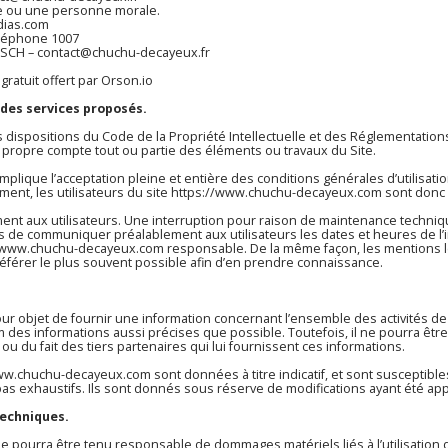
e ou une personne morale.
dias.com
éléphone 1007
ESCH – contact@chuchu-decayeux.fr
gratuit offert par Orson.io
 des services proposés.
s dispositions du Code de la Propriété Intellectuelle et des Réglementations
 propre compte tout ou partie des éléments ou travaux du Site.
mplique l’acceptation pleine et entière des conditions générales d’utilisatio
ent, les utilisateurs du site
https://www.chuchu-decayeux.com
sont donc i
ent aux utilisateurs. Une interruption pour raison de maintenance techniq
ors de communiquer préalablement aux utilisateurs les dates et heures de l’
//www.chuchu-decayeux.com
responsable. De la même façon, les mentions l
y référer le plus souvent possible afin d’en prendre connaissance.
ur objet de fournir une information concernant l’ensemble des activités de 
m
des informations aussi précises que possible. Toutefois, il ne pourra êtr
 ou du fait des tiers partenaires qui lui fournissent ces informations.
www.chuchu-decayeux.com
sont données à titre indicatif, et sont susceptible
as exhaustifs. Ils sont donnés sous réserve de modifications ayant été app
techniques.
t ne pourra être tenu responsable de dommages matériels liés à l’utilisation d