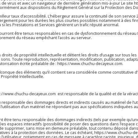
s de virus et avec un navigateur de dernière génération mis-à-jour Le site
h
onformément aux dispositions du Règlement Général sur la Protection des D
illeur taux d’accessibilité. L’hébergeur assure la continuité de son service 
ébergement pour les durées les plus courtes possibles notamment à des fin
u si les Prestations et Services génèrent un trafic réputé anormal.
ourront être tenus responsables en cas de dysfonctionnement du réseau I
mbrement du réseau empêchant l’accès au serveur.
 droits de propriété intellectuelle et détient les droits d’usage sur tous l
t sons. Toute reproduction, représentation, modification, publication, adapt
utorisation écrite préalable de :
https://www.chuchu-decayeux.com
.
uelconque des éléments qu’il contient sera considérée comme constitutive
Propriété Intellectuelle.
s://www.chuchu-decayeux.com
est responsable de la qualité et de la véraci
responsable des dommages directs et indirects causés au matériel de l’utili
e l’utilisation d’un matériel ne répondant pas aux spécifications indiquées au
t être tenu responsable des dommages indirects (tels par exemple qu’une
 Des espaces interactifs (possibilité de poser des questions dans l’espace co
 de supprimer, sans mise en demeure préalable, tout contenu déposé dans ce
latives à la protection des données. Le cas échéant,
https://www.chuchu-d
e l’utilisateur, notamment en cas de message à caractère raciste, injurieux,