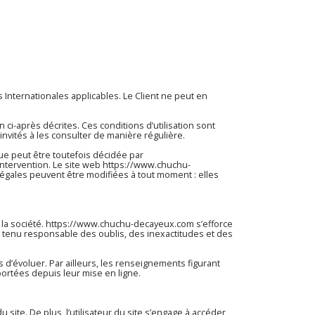
 Internationales applicables. Le Client ne peut en
n ci-après décrites. Ces conditions d’utilisation sont
nvités à les consulter de manière régulière.
ue peut être toutefois décidée par
intervention. Le site web
https://www.chuchu-
égales peuvent être modifiées à tout moment : elles
la société.
https://www.chuchu-decayeux.com
s’efforce
e tenu responsable des oublis, des inexactitudes et des
s d’évoluer. Par ailleurs, les renseignements figurant
ortées depuis leur mise en ligne.
u site. De plus, l’utilisateur du site s’engage à accéder