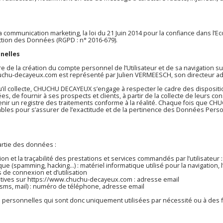
 communication marketing, la loi du 21 Juin 2014 pour la confiance dans l’E
ction des Données (RGPD : n° 2016-679).
nnelles
 de la création du compte personnel de l’Utilisateur et de sa navigation s
uchu-decayeux.com
est représenté par Julien VERMEESCH, son directeur admi
l collecte, CHUCHU DECAYEUX s’engage à respecter le cadre des disposition
nées, de fournir à ses prospects et clients, à partir de la collecte de leurs
nir un registre des traitements conforme à la réalité. Chaque fois que 
s pour s’assurer de l’exactitude et de la pertinence des Données Personn
artie des données :
tion et la traçabilité des prestations et services commandés par l’utilisateur 
que (spamming, hacking…) : matériel informatique utilisé pour la navigation, 
s de connexion et d’utilisation
tives sur
https://www.chuchu-decayeux.com
: adresse email
s, mail) : numéro de téléphone, adresse email
sonnelles qui sont donc uniquement utilisées par nécessité ou à des fins