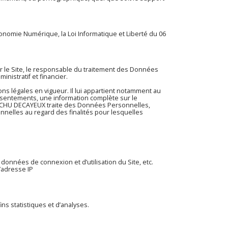
conomie Numérique, la Loi Informatique et Liberté du 06
ur le Site, le responsable du traitement des Données
nistratif et financier.
s légales en vigueur. Il lui appartient notamment au
 consentements, une information complète sur le
CHUCHU DECAYEUX traite des Données Personnelles,
elles au regard des finalités pour lesquelles
: données de connexion et d’utilisation du Site, etc.
l’adresse IP
 statistiques et d’analyses.