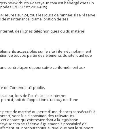
ttps://www.chuchu-decayeux.com
est hébergé chez un
onnées (RGPD : n° 2016-679)
24 Heures sur 24, tous les jours de l’année. Il se réserve
s de maintenance, d’amélioration de ses
nternet, des lignes téléphoniques ou du matériel
es éléments accessibles sur le site internet, notamment
ation de tout ou partie des éléments du site, quel que
 d’une contrefaçon et poursuivie conformément aux
té du Contenu qu’il publie.
sateur, lors de l’accès au site internet
 point 4, soit de l’apparition d’un bug ou d’une
 perte de marché ou perte d’une chance) consécutifs à
ntact) sont à la disposition des utilisateurs.
t espace qui contreviendrait à la législation
ecayeux.com
se réserve également la possibilité de
 diffamant, ou pornographique, quel que soit le support