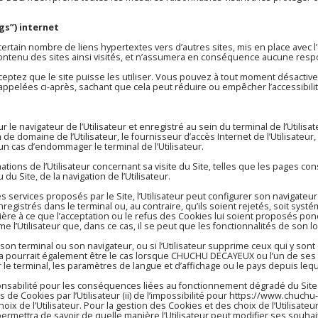
gs”) internet
certain nombre de liens hypertextes vers d’autres sites, mis en place ave
ontenu des sites ainsi visités, et n’assumera en conséquence aucune respon
ceptez que le site puisse les utiliser. Vous pouvez à tout moment désactiver
rappelées ci-après, sachant que cela peut réduire ou empêcher l’accessibilit
r le navigateur de l’Utilisateur et enregistré au sein du terminal de l’Utilisa
 domaine de l’Utilisateur, le fournisseur d’accès Internet de l’Utilisateur, l
un cas d’endommager le terminal de l’Utilisateur.
ions de l’Utilisateur concernant sa visite du Site, telles que les pages co
Site, de la navigation de l’Utilisateur.
des services proposés par le Site, l’Utilisateur peut configurer son navigateu
gistrés dans le terminal ou, au contraire, qu’ils soient rejetés, soit systé
ère à ce que l’acceptation ou le refus des Cookies lui soient proposés pon
’Utilisateur que, dans ce cas, il se peut que les fonctionnalités de son lo
son terminal ou son navigateur, ou si l’Utilisateur supprime ceux qui y sont 
ela pourrait également être le cas lorsque CHUCHU DECAYEUX ou l’un de ses 
ar le terminal, les paramètres de langue et d’affichage ou le pays depuis leq
sabilité pour les conséquences liées au fonctionnement dégradé du Site
us de Cookies par l’Utilisateur (ii) de l’impossibilité pour
https://www.chuchu
ix de l’Utilisateur. Pour la gestion des Cookies et des choix de l’Utilisateu
i permettra de savoir de quelle manière l’Utilisateur peut modifier ses so