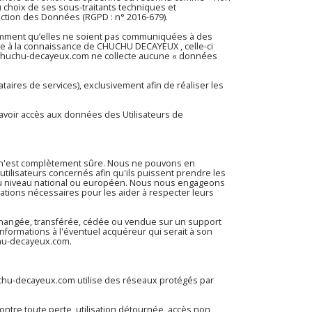
choix de ses sous-traitants techniques et
ection des Données (RGPD : n° 2016-679).
tamment qu’elles ne soient pas communiquées à des
rtée à la connaissance de CHUCHU DECAYEUX , celle-ci
chuchu-decayeux.com
ne collecte aucune « données
aires de services), exclusivement afin de réaliser les
d’avoir accès aux données des Utilisateurs de
e n'est complètement sûre. Nous ne pouvons en
tilisateurs concernés afin qu'ils puissent prendre les
t au niveau national ou européen. Nous nous engageons
mations nécessaires pour les aider à respecter leurs
, échangée, transférée, cédée ou vendue sur un support
nformations à l'éventuel acquéreur qui serait à son
hu-decayeux.com
.
chu-decayeux.com
utilise des réseaux protégés par
tre toute perte, utilisation détournée, accès non