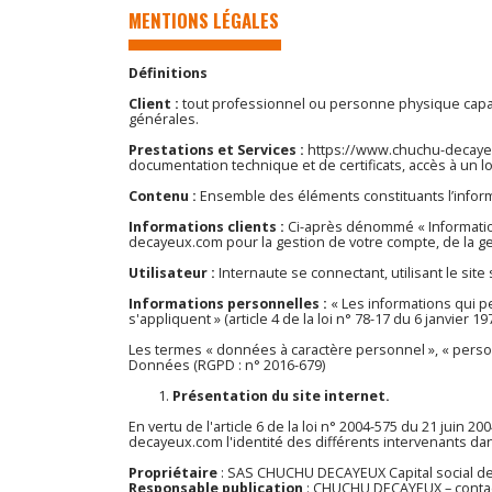
MENTIONS LÉGALES
Définitions
Client :
tout professionnel ou personne physique capable
générales.
Prestations et Services :
https://www.chuchu-decay
documentation technique et de certificats, accès à un 
Contenu :
Ensemble des éléments constituants l’inform
Informations clients :
Ci-après dénommé « Informatio
decayeux.com
pour la gestion de votre compte, de la ges
Utilisateur :
Internaute se connectant, utilisant le si
Informations personnelles :
« Les informations qui p
s'appliquent » (article 4 de la loi n° 78-17 du 6 janvier 197
Les termes « données à caractère personnel », « person
Données (RGPD : n° 2016-679)
Présentation du site internet.
En vertu de l'article 6 de la loi n° 2004-575 du 21 juin 
decayeux.com
l'identité des différents intervenants dan
Propriétaire
: SAS CHUCHU DECAYEUX Capital social de
Responsable publication
: CHUCHU DECAYEUX – conta