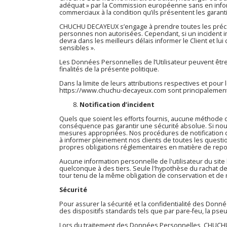
adéquat » par la Commission européenne sans en inform
commerciaux à la condition qu’ils présentent les garan
CHUCHU DECAYEUX s’engage à prendre toutes les précau
personnes non autorisées. Cependant, si un incident imp
devra dans les meilleurs délais informer le Client et l
sensibles ».
Les Données Personnelles de l’Utilisateur peuvent être 
finalités de la présente politique.
Dans la limite de leurs attributions respectives et pou
https://www.chuchu-decayeux.com
sont principalement 
Notification d’incident
Quels que soient les efforts fournis, aucune méthode
conséquence pas garantir une sécurité absolue. Si nous
mesures appropriées. Nos procédures de notification d
à informer pleinement nos clients de toutes les questio
propres obligations réglementaires en matière de repo
Aucune information personnelle de l'utilisateur du site
quelconque à des tiers. Seule l'hypothèse du rachat de
tour tenu de la même obligation de conservation et de m
Sécurité
Pour assurer la sécurité et la confidentialité des Do
des dispositifs standards tels que par pare-feu, la ps
Lors du traitement des Données Personnelles, CHUCHU 