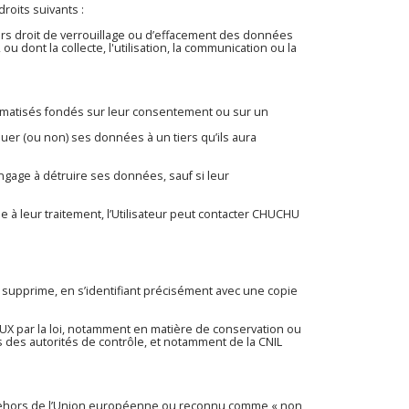
roits suivants :
teurs droit de verrouillage ou d’effacement des données
 dont la collecte, l'utilisation, la communication ou la
utomatisés fondés sur leur consentement ou sur un
uer (ou non) ses données à un tiers qu’ils aura
gage à détruire ses données, sauf si leur
à leur traitement, l’Utilisateur peut contacter CHUCHU
 supprime, en s’identifiant précisément avec une copie
par la loi, notamment en matière de conservation ou
des autorités de contrôle, et notamment de la CNIL
en dehors de l’Union européenne ou reconnu comme « non