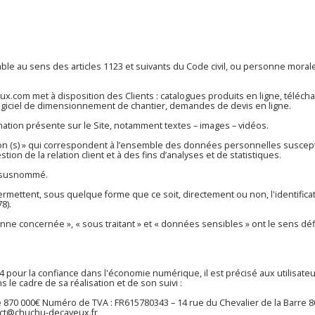
 au sens des articles 1123 et suivants du Code civil, ou personne morale, 
eux.com
met à disposition des Clients : catalogues produits en ligne, tél
logiciel de dimensionnement de chantier, demandes de devis en ligne.
ation présente sur le Site, notamment textes – images – vidéos.
n (s) » qui correspondent à l’ensemble des données personnelles suscept
tion de la relation client et à des fins d’analyses et de statistiques.
te susnommé.
ermettent, sous quelque forme que ce soit, directement ou non, l'identifi
8).
ne concernée », « sous traitant » et « données sensibles » ont le sens déf
2004 pour la confiance dans l'économie numérique, il est précisé aux utilisate
s le cadre de sa réalisation et de son suivi :
 870 000€ Numéro de TVA : FR615780343 – 14 rue du Chevalier de la Barr
ct@chuchu-decayeux.fr