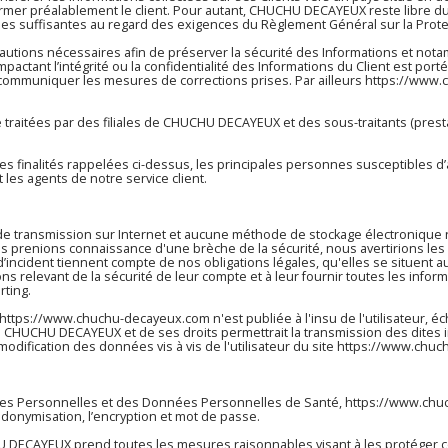
er préalablement le client. Pour autant, CHUCHU DECAYEUX reste libre du 
ties suffisantes au regard des exigences du Règlement Général sur la Prot
tions nécessaires afin de préserver la sécurité des Informations et no
actant l’intégrité ou la confidentialité des Informations du Client est po
ui communiquer les mesures de corrections prises. Par ailleurs
https://www.
traitées par des filiales de CHUCHU DECAYEUX et des sous-traitants (prestat
r les finalités rappelées ci-dessus, les principales personnes susceptibles 
les agents de notre service client.
 de transmission sur Internet et aucune méthode de stockage électroniqu
 prenions connaissance d'une brèche de la sécurité, nous avertirions les u
’incident tiennent compte de nos obligations légales, qu'elles se situen
ns relevant de la sécurité de leur compte et à leur fournir toutes les infor
rting.
https://www.chuchu-decayeux.com
n'est publiée à l'insu de l'utilisateur
 CHUCHU DECAYEUX et de ses droits permettrait la transmission des dites i
odification des données vis à vis de l'utilisateur du site
https://www.chuc
nnées Personnelles et des Données Personnelles de Santé,
https://www.chu
eudonymisation, l’encryption et mot de passe.
DECAYEUX prend toutes les mesures raisonnables visant à les protéger con