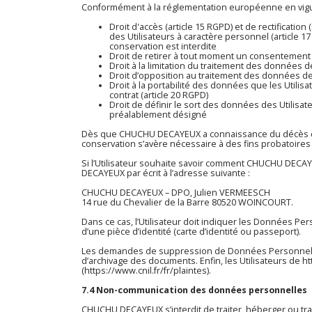
Conformément à la réglementation européenne en vigue
Droit d'accès (article 15 RGPD) et de rectificati
des Utilisateurs à caractère personnel (article 17
conservation est interdite
Droit de retirer à tout moment un consentement (
Droit à la limitation du traitement des données de
Droit d’opposition au traitement des données des
Droit à la portabilité des données que les Utili
contrat (article 20 RGPD)
Droit de définir le sort des données des Utilis
préalablement désigné
Dès que CHUCHU DECAYEUX a connaissance du décès d’un 
conservation s’avère nécessaire à des fins probatoires
Si l’Utilisateur souhaite savoir comment CHUCHU DECAYE
DECAYEUX par écrit à l’adresse suivante :
CHUCHU DECAYEUX – DPO, Julien VERMEESCH
14 rue du Chevalier de la Barre 80520 WOINCOURT.
Dans ce cas, l’Utilisateur doit indiquer les Données P
d’une pièce d’identité (carte d’identité ou passeport).
Les demandes de suppression de Données Personnelles
d’archivage des documents. Enfin, les Utilisateurs de
ht
(https://www.cnil.fr/fr/plaintes).
7.4 Non-communication des données personnelles
CHUCHU DECAYEUX s’interdit de traiter, héberger ou tr