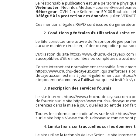
Le responsable publication est une personne physiqu
Webmaster
: Net Infos Médias – courrier@netinfosme
Hébergeur
: OVH, 2 rue Kellermann 59100 Roubaix – t
Délégué à la protection des données
: Julien VERME
Ces mentions légales RGPD sont issues du
générateur 
Conditions générales d’utilisation du site et
Le Site constitue une œuvre de l’esprit protégée par le
aucune manière réutiliser, céder ou exploiter pour son
L’utilisation du site
https://www.chuchu-decayeux.com
i
susceptibles d’être modifiées ou complétées à tout mom
Ce site internet est normalement accessible à tout mom
https://www.chuchu-decayeux.com
, qui s’efforcera al
decayeux.com
est mis à jour régulièrement par
https:
s’imposent néanmoins à l’utilisateur qui est invité à s’
Description des services fournis.
Le site internet
https://www.chuchu-decayeux.com
a po
de fournir sur le site
https://www.chuchu-decayeux.co
carences dans la mise à jour, qu’elles soient de son fait
Toutes les informations indiquées sur le site
https://
sur le site
https://www.chuchu-decayeux.com
ne sont p
Limitations contractuelles sur les données 
Le site utilise la technologie JavaScript. Le site Interne