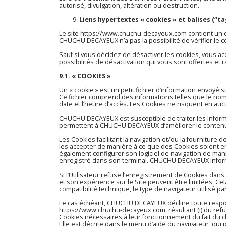
autorisé, divulgation, altération ou destruction.
Liens hypertextes « cookies » et balises (“ta
Le site
https://www.chuchu-decayeux.com
contient un 
CHUCHU DECAYEUX n’a pas la possibilité de vérifier le c
Sauf si vous décidez de désactiver les cookies, vous ac
possibilités de désactivation qui vous sont offertes et 
9.1. « COOKIES »
Un « cookie » est un petit fichier d’information envoyé su
Ce fichier comprend des informations telles que le nom de
date et l’heure d’accès. Les Cookies ne risquent en auc
CHUCHU DECAYEUX est susceptible de traiter les informat
permettent à CHUCHU DECAYEUX d’améliorer le contenu du 
Les Cookies facilitant la navigation et/ou la fourniture 
les accepter de manière à ce que des Cookies soient enre
également configurer son logiciel de navigation de mani
enregistré dans son terminal. CHUCHU DECAYEUX informe l
Si l’Utilisateur refuse l’enregistrement de Cookies dans 
et son expérience sur le Site peuvent être limitées. C
compatibilité technique, le type de navigateur utilisé p
Le cas échéant, CHUCHU DECAYEUX décline toute respon
https://www.chuchu-decayeux.com
, résultant (i) du ref
Cookies nécessaires à leur fonctionnement du fait du cho
Elle est décrite dans le menu d’aide du navigateur, qu