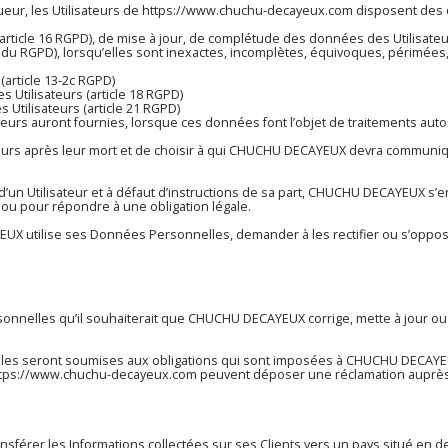
ur, les Utilisateurs de
https://www.chuchu-decayeux.com
disposent des d
on (article 16 RGPD), de mise à jour, de complétude des données des Utilisa
 du RGPD), lorsqu’elles sont inexactes, incomplètes, équivoques, périmées, ou
article 13-2c RGPD)
s Utilisateurs (article 18 RGPD)
 Utilisateurs (article 21 RGPD)
sateurs auront fournies, lorsque ces données font l’objet de traitements a
ateurs après leur mort et de choisir à qui CHUCHU DECAYEUX devra communiq
Utilisateur et à défaut d’instructions de sa part, CHUCHU DECAYEUX s’en
 ou pour répondre à une obligation légale.
UX utilise ses Données Personnelles, demander à les rectifier ou s’oppose 
ersonnelles qu’il souhaiterait que CHUCHU DECAYEUX corrige, mette à jour ou
 seront soumises aux obligations qui sont imposées à CHUCHU DECAYEUX 
tps://www.chuchu-decayeux.com
peuvent déposer une réclamation auprès 
ansférer les Informations collectées sur ses Clients vers un pays situé 