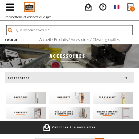
0
Robinetterie et connectique gaz
retour
Accueil
/
Produits
/
Accessoires
/
Clés et goupilles
ACCESSOIRES
s’abonner à la newsletter