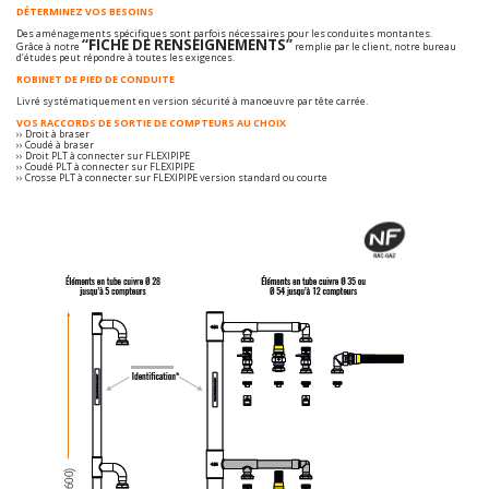
DÉTERMINEZ VOS BESOINS
Des aménagements spécifiques sont parfois nécessaires pour les conduites montantes.
“FICHE DE RENSEIGNEMENTS”
Grâce à notre
remplie par le client, notre bureau
d’études peut répondre à toutes les exigences.
ROBINET DE PIED DE CONDUITE
Livré systématiquement en version sécurité à manoeuvre par tête carrée.
VOS RACCORDS DE SORTIE DE COMPTEURS AU CHOIX
›› Droit à braser
›› Coudé à braser
›› Droit PLT à connecter sur FLEXIPIPE
›› Coudé PLT à connecter sur FLEXIPIPE
›› Crosse PLT à connecter sur FLEXIPIPE version standard ou courte