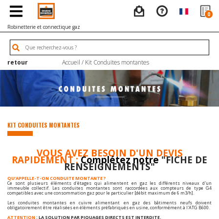
0
Robinetterie et connectique gaz
retour
Accueil
/ Kit Conduites montantes
KIT CONDUITES MONTANTES
VOUS AVEZ BESOIN D'UN DEVIS
RAPIDEMENT :
Complétez notre
"FICHE DE
RENSEIGNEMENTS"
QU'APPELLE-T-ON CONDUITE MONTANTE ?
Ce sont plusieurs éléments d'étages qui alimentent en gaz les différents niveaux d'un
immeuble collectif. Les conduites montantes sont raccordées aux compteurs de type G4
compatibles avec une consommation gaz pour le particulier [débit maximum de 6 m3/h].
Les conduites montantes en cuivre alimentant en gaz des bâtiments neufs doivent
obligatoirement être réalisées en éléments préfabriqués en usine, conformément à l'ATG B600.
ATTENTION
: LA SOLUTION PAR PIQUAGES DIRECTS EST INTERDITE.