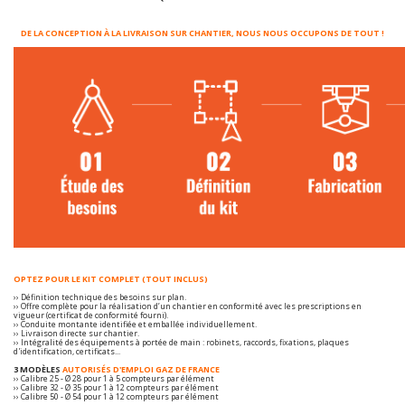
DE LA CONCEPTION À LA LIVRAISON SUR CHANTIER, NOUS NOUS OCCUPONS DE TOUT !
OPTEZ POUR LE KIT COMPLET (TOUT INCLUS)
›› Définition technique des besoins sur plan.
›› Offre complète pour la réalisation d’un chantier en conformité avec les prescriptions en
vigueur (certificat de conformité fourni).
›› Conduite montante identifiée et emballée individuellement.
›› Livraison directe sur chantier.
›› Intégralité des équipements à portée de main : robinets, raccords, fixations, plaques
d'identification, certificats...
3 MODÈLES
AUTORISÉS D'EMPLOI GAZ DE FRANCE
›› Calibre 25 - Ø 28 pour 1 à 5 compteurs par élément
›› Calibre 32 - Ø 35 pour 1 à 12 compteurs par élément
›› Calibre 50 - Ø 54 pour 1 à 12 compteurs par élément