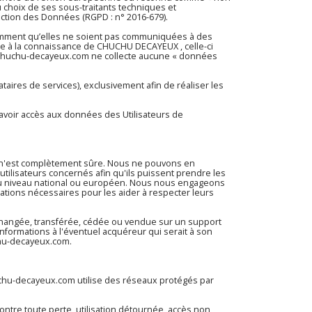
choix de ses sous-traitants techniques et
ection des Données (RGPD : n° 2016-679).
tamment qu’elles ne soient pas communiquées à des
rtée à la connaissance de CHUCHU DECAYEUX , celle-ci
chuchu-decayeux.com
ne collecte aucune « données
aires de services), exclusivement afin de réaliser les
d’avoir accès aux données des Utilisateurs de
e n'est complètement sûre. Nous ne pouvons en
tilisateurs concernés afin qu'ils puissent prendre les
t au niveau national ou européen. Nous nous engageons
mations nécessaires pour les aider à respecter leurs
, échangée, transférée, cédée ou vendue sur un support
nformations à l'éventuel acquéreur qui serait à son
hu-decayeux.com
.
chu-decayeux.com
utilise des réseaux protégés par
tre toute perte, utilisation détournée, accès non