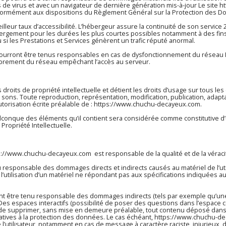
s de virus et avec un navigateur de dernière génération mis-à-jour Le site
h
onformément aux dispositions du Règlement Général sur la Protection des D
illeur taux d’accessibilité. L’hébergeur assure la continuité de son service 
ébergement pour les durées les plus courtes possibles notamment à des fin
u si les Prestations et Services génèrent un trafic réputé anormal.
ourront être tenus responsables en cas de dysfonctionnement du réseau I
mbrement du réseau empêchant l’accès au serveur.
 droits de propriété intellectuelle et détient les droits d’usage sur tous l
t sons. Toute reproduction, représentation, modification, publication, adapt
utorisation écrite préalable de :
https://www.chuchu-decayeux.com
.
uelconque des éléments qu’il contient sera considérée comme constitutive
Propriété Intellectuelle.
s://www.chuchu-decayeux.com
est responsable de la qualité et de la véraci
responsable des dommages directs et indirects causés au matériel de l’utili
e l’utilisation d’un matériel ne répondant pas aux spécifications indiquées au
t être tenu responsable des dommages indirects (tels par exemple qu’une
 Des espaces interactifs (possibilité de poser des questions dans l’espace co
 de supprimer, sans mise en demeure préalable, tout contenu déposé dans ce
latives à la protection des données. Le cas échéant,
https://www.chuchu-d
e l’utilisateur, notamment en cas de message à caractère raciste, injurieux,