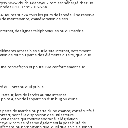
ttps://www.chuchu-decayeux.com
est hébergé chez un
onnées (RGPD : n° 2016-679)
24 Heures sur 24, tous les jours de l’année. Il se réserve
s de maintenance, d’amélioration de ses
nternet, des lignes téléphoniques ou du matériel
es éléments accessibles sur le site internet, notamment
ation de tout ou partie des éléments du site, quel que
 d’une contrefaçon et poursuivie conformément aux
té du Contenu qu’il publie.
sateur, lors de l’accès au site internet
 point 4, soit de l’apparition d’un bug ou d’une
 perte de marché ou perte d’une chance) consécutifs à
ntact) sont à la disposition des utilisateurs.
t espace qui contreviendrait à la législation
ecayeux.com
se réserve également la possibilité de
 diffamant, ou pornographique, quel que soit le support