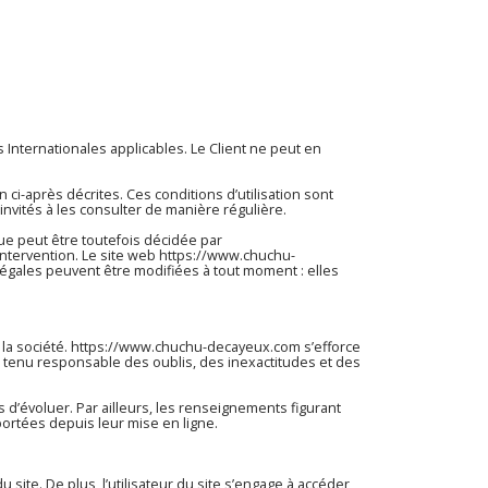
 Internationales applicables. Le Client ne peut en
n ci-après décrites. Ces conditions d’utilisation sont
nvités à les consulter de manière régulière.
ue peut être toutefois décidée par
intervention. Le site web
https://www.chuchu-
égales peuvent être modifiées à tout moment : elles
la société.
https://www.chuchu-decayeux.com
s’efforce
e tenu responsable des oublis, des inexactitudes et des
s d’évoluer. Par ailleurs, les renseignements figurant
ortées depuis leur mise en ligne.
u site. De plus, l’utilisateur du site s’engage à accéder