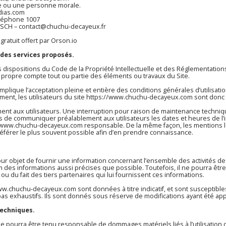
e ou une personne morale.
dias.com
éléphone 1007
ESCH – contact@chuchu-decayeux.fr
gratuit offert par Orson.io
 des services proposés.
s dispositions du Code de la Propriété Intellectuelle et des Réglementations
 propre compte tout ou partie des éléments ou travaux du Site.
mplique l’acceptation pleine et entière des conditions générales d’utilisatio
ent, les utilisateurs du site
https://www.chuchu-decayeux.com
sont donc i
ent aux utilisateurs. Une interruption pour raison de maintenance techniq
ors de communiquer préalablement aux utilisateurs les dates et heures de l’
//www.chuchu-decayeux.com
responsable. De la même façon, les mentions l
y référer le plus souvent possible afin d’en prendre connaissance.
ur objet de fournir une information concernant l’ensemble des activités de 
m
des informations aussi précises que possible. Toutefois, il ne pourra êtr
 ou du fait des tiers partenaires qui lui fournissent ces informations.
www.chuchu-decayeux.com
sont données à titre indicatif, et sont susceptible
as exhaustifs. Ils sont donnés sous réserve de modifications ayant été app
techniques.
t ne pourra être tenu responsable de dommages matériels liés à l’utilisation d