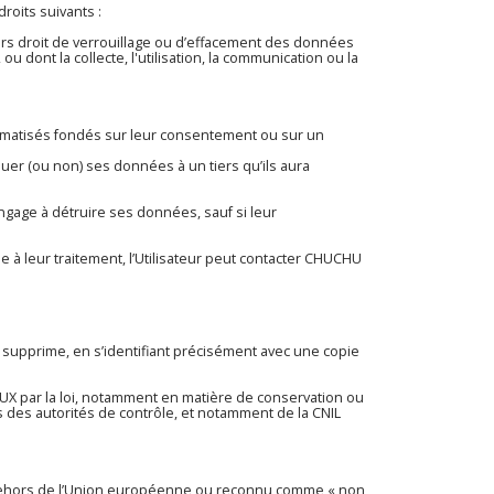
roits suivants :
teurs droit de verrouillage ou d’effacement des données
 dont la collecte, l'utilisation, la communication ou la
utomatisés fondés sur leur consentement ou sur un
uer (ou non) ses données à un tiers qu’ils aura
gage à détruire ses données, sauf si leur
à leur traitement, l’Utilisateur peut contacter CHUCHU
 supprime, en s’identifiant précisément avec une copie
par la loi, notamment en matière de conservation ou
des autorités de contrôle, et notamment de la CNIL
en dehors de l’Union européenne ou reconnu comme « non