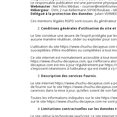
Le responsable publication est une personne physiqu
Webmaster
: Net Infos Médias – courrier@netinfosme
Hébergeur
: OVH, 2 rue Kellermann 59100 Roubaix – t
Délégué à la protection des données
: Julien VERME
Ces mentions légales RGPD sont issues du
générateur 
Conditions générales d’utilisation du site et
Le Site constitue une œuvre de l’esprit protégée par le
aucune manière réutiliser, céder ou exploiter pour son
L’utilisation du site
https://www.chuchu-decayeux.com
i
susceptibles d’être modifiées ou complétées à tout mom
Ce site internet est normalement accessible à tout mom
https://www.chuchu-decayeux.com
, qui s’efforcera al
decayeux.com
est mis à jour régulièrement par
https:
s’imposent néanmoins à l’utilisateur qui est invité à s’
Description des services fournis.
Le site internet
https://www.chuchu-decayeux.com
a po
de fournir sur le site
https://www.chuchu-decayeux.co
carences dans la mise à jour, qu’elles soient de son fait
Toutes les informations indiquées sur le site
https://
sur le site
https://www.chuchu-decayeux.com
ne sont p
Limitations contractuelles sur les données 
Le site utilise la technologie JavaScript. Le site Interne