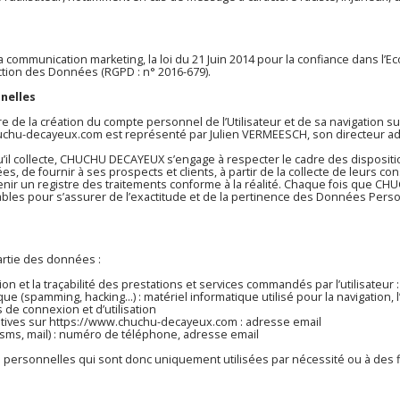
 communication marketing, la loi du 21 Juin 2014 pour la confiance dans l’E
ction des Données (RGPD : n° 2016-679).
nnelles
 de la création du compte personnel de l’Utilisateur et de sa navigation s
uchu-decayeux.com
est représenté par Julien VERMEESCH, son directeur admi
l collecte, CHUCHU DECAYEUX s’engage à respecter le cadre des disposition
nées, de fournir à ses prospects et clients, à partir de la collecte de leurs
nir un registre des traitements conforme à la réalité. Chaque fois que 
s pour s’assurer de l’exactitude et de la pertinence des Données Personn
artie des données :
tion et la traçabilité des prestations et services commandés par l’utilisateur 
que (spamming, hacking…) : matériel informatique utilisé pour la navigation, 
s de connexion et d’utilisation
tives sur
https://www.chuchu-decayeux.com
: adresse email
s, mail) : numéro de téléphone, adresse email
sonnelles qui sont donc uniquement utilisées par nécessité ou à des fins