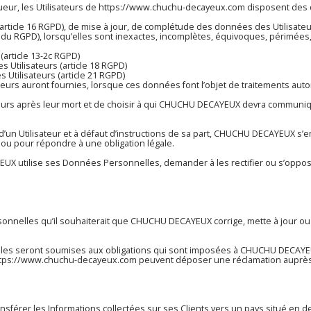
ur, les Utilisateurs de
https://www.chuchu-decayeux.com
disposent des d
on (article 16 RGPD), de mise à jour, de complétude des données des Utilisa
 du RGPD), lorsqu’elles sont inexactes, incomplètes, équivoques, périmées, ou
article 13-2c RGPD)
s Utilisateurs (article 18 RGPD)
 Utilisateurs (article 21 RGPD)
sateurs auront fournies, lorsque ces données font l’objet de traitements a
ateurs après leur mort et de choisir à qui CHUCHU DECAYEUX devra communiq
Utilisateur et à défaut d’instructions de sa part, CHUCHU DECAYEUX s’en
 ou pour répondre à une obligation légale.
UX utilise ses Données Personnelles, demander à les rectifier ou s’oppose 
ersonnelles qu’il souhaiterait que CHUCHU DECAYEUX corrige, mette à jour ou
 seront soumises aux obligations qui sont imposées à CHUCHU DECAYEUX 
tps://www.chuchu-decayeux.com
peuvent déposer une réclamation auprès 
ansférer les Informations collectées sur ses Clients vers un pays situé 