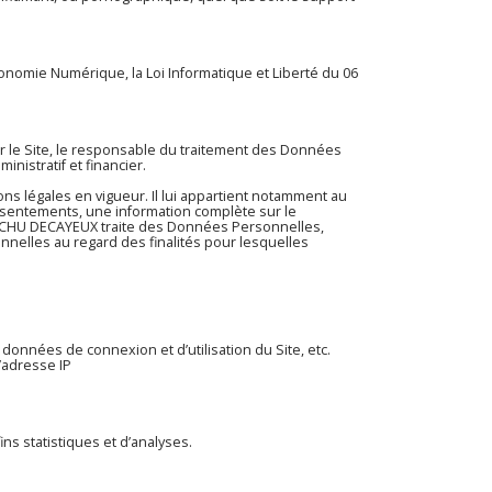
conomie Numérique, la Loi Informatique et Liberté du 06
ur le Site, le responsable du traitement des Données
nistratif et financier.
s légales en vigueur. Il lui appartient notamment au
 consentements, une information complète sur le
CHUCHU DECAYEUX traite des Données Personnelles,
elles au regard des finalités pour lesquelles
: données de connexion et d’utilisation du Site, etc.
l’adresse IP
 statistiques et d’analyses.