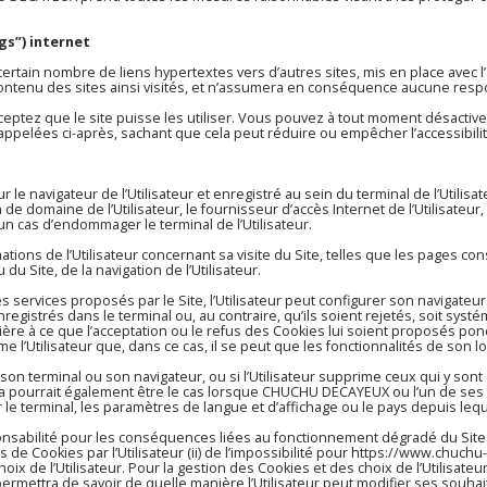
gs”) internet
certain nombre de liens hypertextes vers d’autres sites, mis en place ave
ontenu des sites ainsi visités, et n’assumera en conséquence aucune respon
ceptez que le site puisse les utiliser. Vous pouvez à tout moment désactiver
rappelées ci-après, sachant que cela peut réduire ou empêcher l’accessibilit
r le navigateur de l’Utilisateur et enregistré au sein du terminal de l’Utilisa
 domaine de l’Utilisateur, le fournisseur d’accès Internet de l’Utilisateur, l
un cas d’endommager le terminal de l’Utilisateur.
ions de l’Utilisateur concernant sa visite du Site, telles que les pages co
Site, de la navigation de l’Utilisateur.
des services proposés par le Site, l’Utilisateur peut configurer son navigateu
gistrés dans le terminal ou, au contraire, qu’ils soient rejetés, soit systé
ère à ce que l’acceptation ou le refus des Cookies lui soient proposés pon
’Utilisateur que, dans ce cas, il se peut que les fonctionnalités de son lo
son terminal ou son navigateur, ou si l’Utilisateur supprime ceux qui y sont 
ela pourrait également être le cas lorsque CHUCHU DECAYEUX ou l’un de ses 
ar le terminal, les paramètres de langue et d’affichage ou le pays depuis leq
sabilité pour les conséquences liées au fonctionnement dégradé du Site
us de Cookies par l’Utilisateur (ii) de l’impossibilité pour
https://www.chuchu
ix de l’Utilisateur. Pour la gestion des Cookies et des choix de l’Utilisateu
i permettra de savoir de quelle manière l’Utilisateur peut modifier ses so