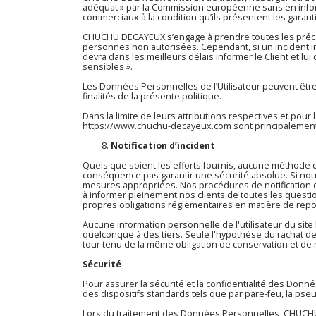
adéquat » par la Commission européenne sans en inform
commerciaux à la condition qu’ils présentent les garan
CHUCHU DECAYEUX s’engage à prendre toutes les précau
personnes non autorisées. Cependant, si un incident imp
devra dans les meilleurs délais informer le Client et l
sensibles ».
Les Données Personnelles de l’Utilisateur peuvent être 
finalités de la présente politique.
Dans la limite de leurs attributions respectives et pou
https://www.chuchu-decayeux.com
sont principalement 
Notification d’incident
Quels que soient les efforts fournis, aucune méthode
conséquence pas garantir une sécurité absolue. Si nous
mesures appropriées. Nos procédures de notification d
à informer pleinement nos clients de toutes les questio
propres obligations réglementaires en matière de repo
Aucune information personnelle de l'utilisateur du site
quelconque à des tiers. Seule l'hypothèse du rachat de
tour tenu de la même obligation de conservation et de m
Sécurité
Pour assurer la sécurité et la confidentialité des Do
des dispositifs standards tels que par pare-feu, la ps
Lors du traitement des Données Personnelles, CHUCHU 