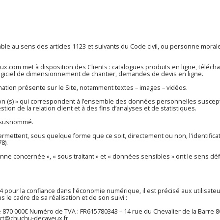
 au sens des articles 1123 et suivants du Code civil, ou personne morale, 
eux.com
met à disposition des Clients : catalogues produits en ligne, tél
logiciel de dimensionnement de chantier, demandes de devis en ligne.
ation présente sur le Site, notamment textes – images – vidéos.
n (s) » qui correspondent à l’ensemble des données personnelles suscept
tion de la relation client et à des fins d’analyses et de statistiques.
te susnommé.
ermettent, sous quelque forme que ce soit, directement ou non, l'identifi
8).
ne concernée », « sous traitant » et « données sensibles » ont le sens déf
2004 pour la confiance dans l'économie numérique, il est précisé aux utilisate
s le cadre de sa réalisation et de son suivi :
 870 000€ Numéro de TVA : FR615780343 – 14 rue du Chevalier de la Barr
ct@chuchu-decayeux.fr