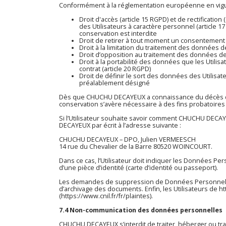
Conformément à la réglementation européenne en vigue
Droit d'accès (article 15 RGPD) et de rectificati
des Utilisateurs à caractère personnel (article 17
conservation est interdite
Droit de retirer à tout moment un consentement (
Droit à la limitation du traitement des données de
Droit d’opposition au traitement des données des
Droit à la portabilité des données que les Utili
contrat (article 20 RGPD)
Droit de définir le sort des données des Utilis
préalablement désigné
Dès que CHUCHU DECAYEUX a connaissance du décès d’un 
conservation s’avère nécessaire à des fins probatoires
Si l’Utilisateur souhaite savoir comment CHUCHU DECAYE
DECAYEUX par écrit à l’adresse suivante :
CHUCHU DECAYEUX – DPO, Julien VERMEESCH
14 rue du Chevalier de la Barre 80520 WOINCOURT.
Dans ce cas, l’Utilisateur doit indiquer les Données P
d’une pièce d’identité (carte d’identité ou passeport).
Les demandes de suppression de Données Personnelles
d’archivage des documents. Enfin, les Utilisateurs de
ht
(https://www.cnil.fr/fr/plaintes).
7.4 Non-communication des données personnelles
CHUCHU DECAYEUX s’interdit de traiter, héberger ou tr