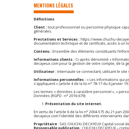
MENTIONS LÉGALES
Définitions
Client :
tout professionnel ou personne physique capable
générales.
Prestations et Services :
https://www.chuchu-decay
documentation technique et de certificats, accès à un 
Contenu :
Ensemble des éléments constituants l’inform
Informations clients :
Ci-après dénommé « Informatio
decayeux.com
pour la gestion de votre compte, de la ges
Utilisateur :
Internaute se connectant, utilisant le si
Informations personnelles :
« Les informations qui p
s'appliquent » (article 4 de la loi n° 78-17 du 6 janvier 197
Les termes « données à caractère personnel », « person
Données (RGPD : n° 2016-679)
Présentation du site internet.
En vertu de l'article 6 de la loi n° 2004-575 du 21 juin 
decayeux.com
l'identité des différents intervenants dan
Propriétaire
: SAS CHUCHU DECAYEUX Capital social de
Responsable publication
: CHUCHU DECAYEUX – conta