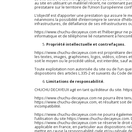
au site en utilisant un matériel récent, ne contenant pa
prestataire sur le territoire de l’Union Européenne c
L’objectif est d’apporter une prestation qui assure le me
néanmoins la possibilité d’interrompre le service d’h
infrastructures, de défaillance de ses infrastructures o
https://www.chuchu-decayeux.com
et l’hébergeur ne p
informatique et de téléphonie lié notamment à l’enco
Propriété intellectuelle et contrefaçons.
https://www.chuchu-decayeux.com
est propriétaire des
les textes, images, graphismes, logos, vidéos, icônes e
soit le moyen ou le procédé utilisé, est interdite, sauf a
Toute exploitation non autorisée du site ou de l’un q
dispositions des articles L.335-2 et suivants du Code de 
Limitations de responsabilité.
CHUCHU DECAYEUX agit en tant qu’éditeur du site.
http
https://www.chuchu-decayeux.com
ne pourra être tenu 
https://www.chuchu-decayeux.com
, et résultant soit d
incompatibilité.
https://www.chuchu-decayeux.com
ne pourra égalemen
l’utilisation du site
https://www.chuchu-decayeux.com
.
https://www.chuchu-decayeux.com
se réserve le droit
applicable en France, en particulier aux dispositions re
mettre en cause la responsabilité civile et/ou pénale d