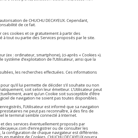
c l’autorisation de CHUCHU DECAYEUX. Cependant,
sabilité de ce fait.
 ces cookies et ce gratuitement à partir des
é à tout ou partie des Services proposés par le site.
teur (ex : ordinateur, smartphone), (ci-après « Cookies »).
e système d’exploitation de l’Utilisateur, ainsi que la
nsultées, les recherches effectuées. Ces informations
r pour qu’il lui permette de décider s’il souhaite ou non
matiquement, soit selon leur émetteur. L’Utilisateur peut
ctuellement, avant qu’un Cookie soit susceptible d’être
giciel de navigation ne soient pas toutes disponibles.
enregistrés, l’Utilisateur est informé que sa navigation
prestataires ne peut pas reconnaître, à des fins de
uel le terminal semble connecté à Internet.
 et des services éventuellement proposés par
-decayeux.com
d’enregistrer ou de consulter les
r, la configuration de chaque navigateur est différente.
uhaits en matière de Cookies. CHUCHU DECAYEUX pourra