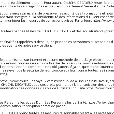
er préalablement le client. Pour autant, CHUCHU DECAYEUX reste libre du 
ties suffisantes au regard des exigences du Règlement Général sur la Prot
tions nécessaires afin de préserver la sécurité des Informations et no
actant l’intégrité ou la confidentialité des Informations du Client est po
ui communiquer les mesures de corrections prises. Par ailleurs
https://www.
traitées par des filiales de CHUCHU DECAYEUX et des sous-traitants (prestat
r les finalités rappelées ci-dessus, les principales personnes susceptibles 
les agents de notre service client.
 de transmission sur Internet et aucune méthode de stockage électroniqu
 prenions connaissance d'une brèche de la sécurité, nous avertirions les u
’incident tiennent compte de nos obligations légales, qu'elles se situen
ns relevant de la sécurité de leur compte et à leur fournir toutes les infor
rting.
https://www.chuchu-decayeux.com
n'est publiée à l'insu de l'utilisateur
 CHUCHU DECAYEUX et de ses droits permettrait la transmission des dites i
odification des données vis à vis de l'utilisateur du site
https://www.chuc
nnées Personnelles et des Données Personnelles de Santé,
https://www.chu
eudonymisation, l’encryption et mot de passe.
DECAYEUX prend toutes les mesures raisonnables visant à les protéger con