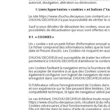
autorisé, divulgation, altération ou destruction.
Liens hypertextes « cookies » et balises (“ta
Le site
https://www.chuchu-decayeux.com
contient un 
CHUCHU DECAYEUX n’a pas la possibilité de vérifier le c
Sauf si vous décidez de désactiver les cookies, vous ac
possibilités de désactivation qui vous sont offertes et 
9.1. « COOKIES »
Un « cookie » est un petit fichier d’information envoyé su
Ce fichier comprend des informations telles que le nom de
date et l’heure d’accès. Les Cookies ne risquent en auc
CHUCHU DECAYEUX est susceptible de traiter les informat
permettent à CHUCHU DECAYEUX d’améliorer le contenu du 
Les Cookies facilitant la navigation et/ou la fourniture 
les accepter de manière à ce que des Cookies soient enre
également configurer son logiciel de navigation de mani
enregistré dans son terminal. CHUCHU DECAYEUX informe l
Si l’Utilisateur refuse l’enregistrement de Cookies dans 
et son expérience sur le Site peuvent être limitées. C
compatibilité technique, le type de navigateur utilisé p
Le cas échéant, CHUCHU DECAYEUX décline toute respon
https://www.chuchu-decayeux.com
, résultant (i) du ref
Cookies nécessaires à leur fonctionnement du fait du cho
Elle est décrite dans le menu d’aide du navigateur, qu