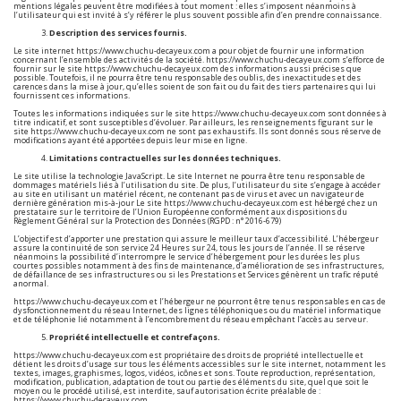
mentions légales peuvent être modifiées à tout moment : elles s’imposent néanmoins à
l’utilisateur qui est invité à s’y référer le plus souvent possible afin d’en prendre connaissance.
Description des services fournis.
Le site internet
https://www.chuchu-decayeux.com
a pour objet de fournir une information
concernant l’ensemble des activités de la société.
https://www.chuchu-decayeux.com
s’efforce de
fournir sur le site
https://www.chuchu-decayeux.com
des informations aussi précises que
possible. Toutefois, il ne pourra être tenu responsable des oublis, des inexactitudes et des
carences dans la mise à jour, qu’elles soient de son fait ou du fait des tiers partenaires qui lui
fournissent ces informations.
Toutes les informations indiquées sur le site
https://www.chuchu-decayeux.com
sont données à
titre indicatif, et sont susceptibles d’évoluer. Par ailleurs, les renseignements figurant sur le
site
https://www.chuchu-decayeux.com
ne sont pas exhaustifs. Ils sont donnés sous réserve de
modifications ayant été apportées depuis leur mise en ligne.
Limitations contractuelles sur les données techniques.
Le site utilise la technologie JavaScript. Le site Internet ne pourra être tenu responsable de
dommages matériels liés à l’utilisation du site. De plus, l’utilisateur du site s’engage à accéder
au site en utilisant un matériel récent, ne contenant pas de virus et avec un navigateur de
dernière génération mis-à-jour Le site
https://www.chuchu-decayeux.com
est hébergé chez un
prestataire sur le territoire de l’Union Européenne conformément aux dispositions du
Règlement Général sur la Protection des Données (RGPD : n° 2016-679)
L’objectif est d’apporter une prestation qui assure le meilleur taux d’accessibilité. L’hébergeur
assure la continuité de son service 24 Heures sur 24, tous les jours de l’année. Il se réserve
néanmoins la possibilité d’interrompre le service d’hébergement pour les durées les plus
courtes possibles notamment à des fins de maintenance, d’amélioration de ses infrastructures,
de défaillance de ses infrastructures ou si les Prestations et Services génèrent un trafic réputé
anormal.
https://www.chuchu-decayeux.com
et l’hébergeur ne pourront être tenus responsables en cas de
dysfonctionnement du réseau Internet, des lignes téléphoniques ou du matériel informatique
et de téléphonie lié notamment à l’encombrement du réseau empêchant l’accès au serveur.
Propriété intellectuelle et contrefaçons.
https://www.chuchu-decayeux.com
est propriétaire des droits de propriété intellectuelle et
détient les droits d’usage sur tous les éléments accessibles sur le site internet, notamment les
textes, images, graphismes, logos, vidéos, icônes et sons. Toute reproduction, représentation,
modification, publication, adaptation de tout ou partie des éléments du site, quel que soit le
moyen ou le procédé utilisé, est interdite, sauf autorisation écrite préalable de :
https://www.chuchu-decayeux.com
.