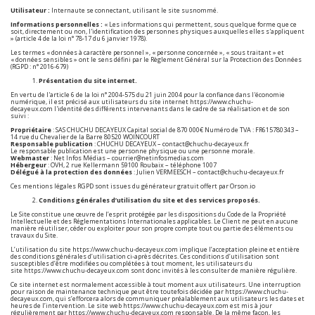
Utilisateur :
Internaute se connectant, utilisant le site susnommé.
Informations personnelles :
« Les informations qui permettent, sous quelque forme que ce
soit, directement ou non, l'identification des personnes physiques auxquelles elles s'appliquent
» (article 4 de la loi n° 78-17 du 6 janvier 1978).
Les termes « données à caractère personnel », « personne concernée », « sous traitant » et
« données sensibles » ont le sens défini par le Règlement Général sur la Protection des Données
(RGPD : n° 2016-679)
Présentation du site internet.
En vertu de l'article 6 de la loi n° 2004-575 du 21 juin 2004 pour la confiance dans l'économie
numérique, il est précisé aux utilisateurs du site internet
https://www.chuchu-
decayeux.com
l'identité des différents intervenants dans le cadre de sa réalisation et de son
suivi :
Propriétaire
: SAS CHUCHU DECAYEUX Capital social de 870 000€ Numéro de TVA : FR615780343 –
14 rue du Chevalier de la Barre 80520 WOINCOURT
Responsable publication
: CHUCHU DECAYEUX – contact@chuchu-decayeux.fr
Le responsable publication est une personne physique ou une personne morale.
Webmaster
: Net Infos Médias – courrier@netinfosmedias.com
Hébergeur
: OVH, 2 rue Kellermann 59100 Roubaix – téléphone 1007
Délégué à la protection des données
: Julien VERMEESCH – contact@chuchu-decayeux.fr
Ces mentions légales RGPD sont issues du
générateur gratuit offert par Orson.io
Conditions générales d’utilisation du site et des services proposés.
Le Site constitue une œuvre de l’esprit protégée par les dispositions du Code de la Propriété
Intellectuelle et des Réglementations Internationales applicables. Le Client ne peut en aucune
manière réutiliser, céder ou exploiter pour son propre compte tout ou partie des éléments ou
travaux du Site.
L’utilisation du site
https://www.chuchu-decayeux.com
implique l’acceptation pleine et entière
des conditions générales d’utilisation ci-après décrites. Ces conditions d’utilisation sont
susceptibles d’être modifiées ou complétées à tout moment, les utilisateurs du
site
https://www.chuchu-decayeux.com
sont donc invités à les consulter de manière régulière.
Ce site internet est normalement accessible à tout moment aux utilisateurs. Une interruption
pour raison de maintenance technique peut être toutefois décidée par
https://www.chuchu-
decayeux.com
, qui s’efforcera alors de communiquer préalablement aux utilisateurs les dates et
heures de l’intervention. Le site web
https://www.chuchu-decayeux.com
est mis à jour
régulièrement par
https://www.chuchu-decayeux.com
responsable. De la même façon, les