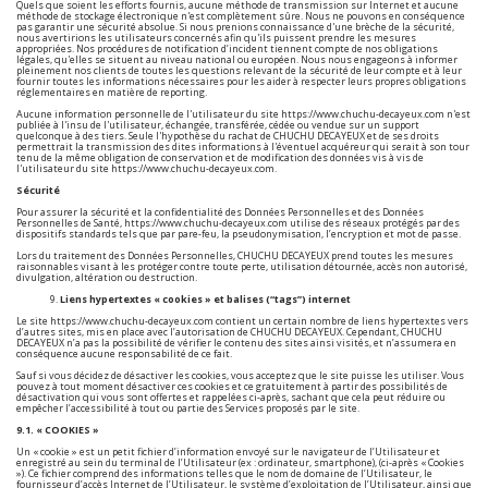
Quels que soient les efforts fournis, aucune méthode de transmission sur Internet et aucune
méthode de stockage électronique n'est complètement sûre. Nous ne pouvons en conséquence
pas garantir une sécurité absolue. Si nous prenions connaissance d'une brèche de la sécurité,
nous avertirions les utilisateurs concernés afin qu'ils puissent prendre les mesures
appropriées. Nos procédures de notification d’incident tiennent compte de nos obligations
légales, qu'elles se situent au niveau national ou européen. Nous nous engageons à informer
pleinement nos clients de toutes les questions relevant de la sécurité de leur compte et à leur
fournir toutes les informations nécessaires pour les aider à respecter leurs propres obligations
réglementaires en matière de reporting.
Aucune information personnelle de l'utilisateur du site
https://www.chuchu-decayeux.com
n'est
publiée à l'insu de l'utilisateur, échangée, transférée, cédée ou vendue sur un support
quelconque à des tiers. Seule l'hypothèse du rachat de CHUCHU DECAYEUX et de ses droits
permettrait la transmission des dites informations à l'éventuel acquéreur qui serait à son tour
tenu de la même obligation de conservation et de modification des données vis à vis de
l'utilisateur du site
https://www.chuchu-decayeux.com
.
Sécurité
Pour assurer la sécurité et la confidentialité des Données Personnelles et des Données
Personnelles de Santé,
https://www.chuchu-decayeux.com
utilise des réseaux protégés par des
dispositifs standards tels que par pare-feu, la pseudonymisation, l’encryption et mot de passe.
Lors du traitement des Données Personnelles, CHUCHU DECAYEUX prend toutes les mesures
raisonnables visant à les protéger contre toute perte, utilisation détournée, accès non autorisé,
divulgation, altération ou destruction.
Liens hypertextes « cookies » et balises (“tags”) internet
Le site
https://www.chuchu-decayeux.com
contient un certain nombre de liens hypertextes vers
d’autres sites, mis en place avec l’autorisation de CHUCHU DECAYEUX. Cependant, CHUCHU
DECAYEUX n’a pas la possibilité de vérifier le contenu des sites ainsi visités, et n’assumera en
conséquence aucune responsabilité de ce fait.
Sauf si vous décidez de désactiver les cookies, vous acceptez que le site puisse les utiliser. Vous
pouvez à tout moment désactiver ces cookies et ce gratuitement à partir des possibilités de
désactivation qui vous sont offertes et rappelées ci-après, sachant que cela peut réduire ou
empêcher l’accessibilité à tout ou partie des Services proposés par le site.
9.1. « COOKIES »
Un « cookie » est un petit fichier d’information envoyé sur le navigateur de l’Utilisateur et
enregistré au sein du terminal de l’Utilisateur (ex : ordinateur, smartphone), (ci-après « Cookies
»). Ce fichier comprend des informations telles que le nom de domaine de l’Utilisateur, le
fournisseur d’accès Internet de l’Utilisateur, le système d’exploitation de l’Utilisateur, ainsi que