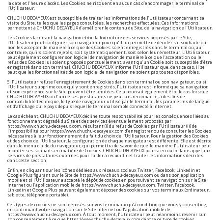
la date et l’heure d’accès. Les Cookies ne risquent en aucun cas d’endommager le terminal de
l’Utilisateur.
CHUCHU DECAYEUX est susceptible de traiter les informations de l’Utilisateur concernant sa
visite du Site, telles que les pages consultées, les recherches effectuées. Ces informations
permettent à CHUCHU DECAYEUX d’améliorer le contenu du Site, de la navigation de l’Utilisateur.
Les Cookies facilitant la navigation et/ou la fourniture des services proposés par le Site,
l’Utilisateur peut configurer son navigateur pour qu’il lui permette de décider s’il souhaite ou
non les accepter de manière à ce que des Cookies soient enregistrés dans le terminal ou, au
contraire, qu’ils soient rejetés, soit systématiquement, soit selon leur émetteur. L’Utilisateur
peut également configurer son logiciel de navigation de manière à ce que l’acceptation ou le
refus des Cookies lui soient proposés ponctuellement, avant qu’un Cookie soit susceptible d’être
enregistré dans son terminal. CHUCHU DECAYEUX informe l’Utilisateur que, dans ce cas, il se
peut que les fonctionnalités de son logiciel de navigation ne soient pas toutes disponibles.
Si l’Utilisateur refuse l’enregistrement de Cookies dans son terminal ou son navigateur, ou si
l’Utilisateur supprime ceux qui y sont enregistrés, l’Utilisateur est informé que sa navigation
et son expérience sur le Site peuvent être limitées. Cela pourrait également être le cas lorsque
CHUCHU DECAYEUX ou l’un de ses prestataires ne peut pas reconnaître, à des fins de
compatibilité technique, le type de navigateur utilisé par le terminal, les paramètres de langue
et d’affichage ou le pays depuis lequel le terminal semble connecté à Internet.
Le cas échéant, CHUCHU DECAYEUX décline toute responsabilité pour les conséquences liées au
fonctionnement dégradé du Site et des services éventuellement proposés par
https://www.chuchu-decayeux.com
, résultant (i) du refus de Cookies par l’Utilisateur (ii) de
l’impossibilité pour
https://www.chuchu-decayeux.com
d’enregistrer ou de consulter les Cookies
nécessaires à leur fonctionnement du fait du choix de l’Utilisateur. Pour la gestion des Cookies
et des choix de l’Utilisateur, la configuration de chaque navigateur est différente. Elle est décrite
dans le menu d’aide du navigateur, qui permettra de savoir de quelle manière l’Utilisateur peut
modifier ses souhaits en matière de Cookies. CHUCHU DECAYEUX pourra en outre faire appel aux
services de prestataires externes pour l’aider à recueillir et traiter les informations décrites
dans cette section.
Enfin, en cliquant sur les icônes dédiées aux réseaux sociaux Twitter, Facebook, Linkedin et
Google Plus figurant sur le Site de
https://www.chuchu-decayeux.com
ou dans son application
mobile et si l’Utilisateur a accepté le dépôt de cookies en poursuivant sa navigation sur le Site
Internet ou l’application mobile de
https://www.chuchu-decayeux.com
, Twitter, Facebook,
Linkedin et Google Plus peuvent également déposer des cookies sur vos terminaux (ordinateur,
tablette, téléphone portable).
Ces types de cookies ne sont déposés sur vos terminaux qu’à condition que vous y consentiez,
en continuant votre navigation sur le Site Internet ou l’application mobile de
https://www.chuchu-decayeux.com
. À tout moment, l’Utilisateur peut néanmoins revenir sur
son consentement à ce que
https://www.chuchu-decayeux.com
dépose ce type de cookies.