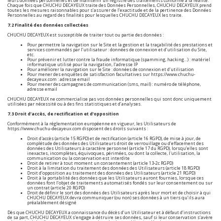
leurs données personnelles et de maintenir un registre des traitements conforme à la réalité.
Chaque fois que CHUCHU DECAYEUX traite des Données Personnelles, CHUCHU DECAYEUX prend
toutes les mesures raisonnables pour s’assurer de l’exactitude et de la pertinence des Données
Personnelles au regard des finalités pour lesquelles CHUCHU DECAYEUX les traite.
7.2 Finalité des données collectées
CHUCHU DECAYEUX est susceptible de traiter tout ou partie des données :
Pour permettre la navigation sur le Site et la gestion et la traçabilité des prestations et
services commandés par l’utilisateur : données de connexion et d’utilisation du Site,
etc.
Pour prévenir et lutter contre la fraude informatique (spamming, hacking…) : matériel
informatique utilisé pour la navigation, l’adresse IP
Pour améliorer la navigation sur le Site : données de connexion et d’utilisation
Pour mener des enquêtes de satisfaction facultatives sur
https://www.chuchu-
decayeux.com
: adresse email
Pour mener des campagnes de communication (sms, mail) : numéro de téléphone,
adresse email
CHUCHU DECAYEUX ne commercialise pas vos données personnelles qui sont donc uniquement
utilisées par nécessité ou à des fins statistiques et d’analyses.
7.3 Droit d’accès, de rectification et d’opposition
Conformément à la réglementation européenne en vigueur, les Utilisateurs de
https://www.chuchu-decayeux.com
disposent des droits suivants :
Droit d'accès (article 15 RGPD) et de rectification (article 16 RGPD), de mise à jour, de
complétude des données des Utilisateurs droit de verrouillage ou d’effacement des
données des Utilisateurs à caractère personnel (article 17 du RGPD), lorsqu’elles sont
inexactes, incomplètes, équivoques, périmées, ou dont la collecte, l'utilisation, la
communication ou la conservation est interdite
Droit de retirer à tout moment un consentement (article 13-2c RGPD)
Droit à la limitation du traitement des données des Utilisateurs (article 18 RGPD)
Droit d’opposition au traitement des données des Utilisateurs (article 21 RGPD)
Droit à la portabilité des données que les Utilisateurs auront fournies, lorsque ces
données font l’objet de traitements automatisés fondés sur leur consentement ou sur
un contrat (article 20 RGPD)
Droit de définir le sort des données des Utilisateurs après leur mort et de choisir à qui
CHUCHU DECAYEUX devra communiquer (ou non) ses données à un tiers qu’ils aura
préalablement désigné
Dès que CHUCHU DECAYEUX a connaissance du décès d’un Utilisateur et à défaut d’instructions
de sa part, CHUCHU DECAYEUX s’engage à détruire ses données, sauf si leur conservation s’avère