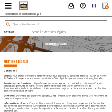
0
Robinetterie et connectique gaz
retour
Accueil
/ Mentions légales
MENTIONS LÉGALES
Définitions
Client :
tout professionnel ou personne physique capable au sens des articles 1123 et suivants
du Code civil, ou personne morale, qui visite le Site objet des présentes conditions générales.
Prestations et Services :
https://www.chuchu-decayeux.com
met à disposition des Clients :
catalogues produits en ligne, téléchargement de documentation commerciale, de
documentation technique et de certificats, accès à un logiciel de dimensionnement de chantier,
demandes de devis en ligne.
Contenu :
Ensemble des éléments constituants l’information présente sur le Site, notamment
textes – images – vidéos.
Informations clients :
Ci-après dénommé « Information (s) » qui correspondent à l’ensemble
des données personnelles susceptibles d’être détenues par
https://www.chuchu-decayeux.com
pour la gestion de votre compte, de la gestion de la relation client et à des fins d’analyses et de
statistiques.