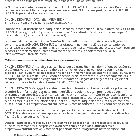
nécessaire à des fins probatoires ou pour répondre à une obligation légale.
Si l’Utilisateur souhaite savoir comment CHUCHU DECAYEUX utilise ses Données Personnelles,
demander à les rectifier ou s’oppose à leur traitement, l’Utilisateur peut contacter CHUCHU
DECAYEUX par écrit à l’adresse suivante :
CHUCHU DECAYEUX – DPO, Julien VERMEESCH
14 rue du Chevalier de la Barre 80520 WOINCOURT.
Dans ce cas, l’Utilisateur doit indiquer les Données Personnelles qu’il souhaiterait que CHUCHU
DECAYEUX corrige, mette à jour ou supprime, en s’identifiant précisément avec une copie d’une
pièce d’identité (carte d’identité ou passeport).
Les demandes de suppression de Données Personnelles seront soumises aux obligations qui
sont imposées à CHUCHU DECAYEUX par la loi, notamment en matière de conservation ou
d’archivage des documents. Enfin, les Utilisateurs de
https://www.chuchu-decayeux.com
peuvent
déposer une réclamation auprès des autorités de contrôle, et notamment de la CNIL
(https://www.cnil.fr/fr/plaintes).
7.4 Non-communication des données personnelles
CHUCHU DECAYEUX s’interdit de traiter, héberger ou transférer les Informations collectées sur
ses Clients vers un pays situé en dehors de l’Union européenne ou reconnu comme « non
adéquat » par la Commission européenne sans en informer préalablement le client. Pour autant,
CHUCHU DECAYEUX reste libre du choix de ses sous-traitants techniques et commerciaux à la
condition qu’ils présentent les garanties suffisantes au regard des exigences du Règlement
Général sur la Protection des Données (RGPD : n° 2016-679).
CHUCHU DECAYEUX s’engage à prendre toutes les précautions nécessaires afin de préserver la
sécurité des Informations et notamment qu’elles ne soient pas communiquées à des
personnes non autorisées. Cependant, si un incident impactant l’intégrité ou la confidentialité
des Informations du Client est portée à la connaissance de CHUCHU DECAYEUX , celle-ci devra
dans les meilleurs délais informer le Client et lui communiquer les mesures de corrections
prises. Par ailleurs
https://www.chuchu-decayeux.com
ne collecte aucune « données sensibles ».
Les Données Personnelles de l’Utilisateur peuvent être traitées par des filiales de CHUCHU
DECAYEUX et des sous-traitants (prestataires de services), exclusivement afin de réaliser les
finalités de la présente politique.
Dans la limite de leurs attributions respectives et pour les finalités rappelées ci-dessus, les
principales personnes susceptibles d’avoir accès aux données des Utilisateurs de
https://www.chuchu-decayeux.com
sont principalement les agents de notre service client.
Notification d’incident