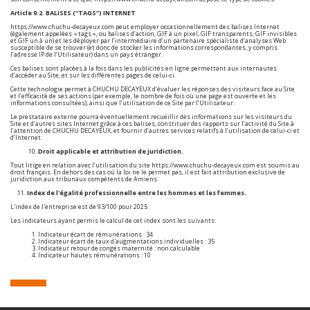
Article 9.2. BALISES (“TAGS”) INTERNET
https://www.chuchu-decayeux.com
peut employer occasionnellement des balises Internet
(également appelées « tags », ou balises d’action, GIF à un pixel, GIF transparents, GIF invisibles
et GIF un à un) et les déployer par l’intermédiaire d’un partenaire spécialiste d’analyses Web
susceptible de se trouver (et donc de stocker les informations correspondantes, y compris
l’adresse IP de l’Utilisateur) dans un pays étranger.
Ces balises sont placées à la fois dans les publicités en ligne permettant aux internautes
d’accéder au Site, et sur les différentes pages de celui-ci.
Cette technologie permet à CHUCHU DECAYEUX d’évaluer les réponses des visiteurs face au Site
et l’efficacité de ses actions (par exemple, le nombre de fois où une page est ouverte et les
informations consultées), ainsi que l’utilisation de ce Site par l’Utilisateur.
Le prestataire externe pourra éventuellement recueillir des informations sur les visiteurs du
Site et d’autres sites Internet grâce à ces balises, constituer des rapports sur l’activité du Site à
l’attention de CHUCHU DECAYEUX, et fournir d’autres services relatifs à l’utilisation de celui-ci et
d’Internet.
Droit applicable et attribution de juridiction.
Tout litige en relation avec l’utilisation du site
https://www.chuchu-decayeux.com
est soumis au
droit français. En dehors des cas où la loi ne le permet pas, il est fait attribution exclusive de
juridiction aux tribunaux compétents de Amiens.
11.
Index de l'égalité professionnelle entre les hommes et les femmes.
L'index de l'entreprise est de 93/100 pour 2025.
Les indicateurs ayant permis le calcul de cet index sont les suivants:
Indicateur écart de rémunérations : 34
Indicateur écart de taux d'augmentations individuelles : 35
Indicateur retour de congés maternité : non calculable
Indicateur hautes rémunérations : 10