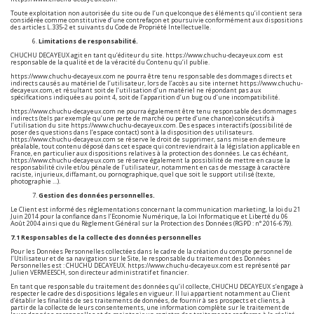
Toute exploitation non autorisée du site ou de l’un quelconque des éléments qu’il contient sera
considérée comme constitutive d’une contrefaçon et poursuivie conformément aux dispositions
des articles L.335-2 et suivants du Code de Propriété Intellectuelle.
Limitations de responsabilité.
CHUCHU DECAYEUX agit en tant qu’éditeur du site.
https://www.chuchu-decayeux.com
est
responsable de la qualité et de la véracité du Contenu qu’il publie.
https://www.chuchu-decayeux.com
ne pourra être tenu responsable des dommages directs et
indirects causés au matériel de l’utilisateur, lors de l’accès au site internet
https://www.chuchu-
decayeux.com
, et résultant soit de l’utilisation d’un matériel ne répondant pas aux
spécifications indiquées au point 4, soit de l’apparition d’un bug ou d’une incompatibilité.
https://www.chuchu-decayeux.com
ne pourra également être tenu responsable des dommages
indirects (tels par exemple qu’une perte de marché ou perte d’une chance) consécutifs à
l’utilisation du site
https://www.chuchu-decayeux.com
. Des espaces interactifs (possibilité de
poser des questions dans l’espace contact) sont à la disposition des utilisateurs.
https://www.chuchu-decayeux.com
se réserve le droit de supprimer, sans mise en demeure
préalable, tout contenu déposé dans cet espace qui contreviendrait à la législation applicable en
France, en particulier aux dispositions relatives à la protection des données. Le cas échéant,
https://www.chuchu-decayeux.com
se réserve également la possibilité de mettre en cause la
responsabilité civile et/ou pénale de l’utilisateur, notamment en cas de message à caractère
raciste, injurieux, diffamant, ou pornographique, quel que soit le support utilisé (texte,
photographie …).
Gestion des données personnelles.
Le Client est informé des réglementations concernant la communication marketing, la loi du 21
Juin 2014 pour la confiance dans l’Economie Numérique, la Loi Informatique et Liberté du 06
Août 2004 ainsi que du Règlement Général sur la Protection des Données (RGPD : n° 2016-679).
7.1 Responsables de la collecte des données personnelles
Pour les Données Personnelles collectées dans le cadre de la création du compte personnel de
l’Utilisateur et de sa navigation sur le Site, le responsable du traitement des Données
Personnelles est : CHUCHU DECAYEUX.
https://www.chuchu-decayeux.com
est représenté par
Julien VERMEESCH, son directeur administratif et financier.
En tant que responsable du traitement des données qu’il collecte, CHUCHU DECAYEUX s’engage à
respecter le cadre des dispositions légales en vigueur. Il lui appartient notamment au Client
d’établir les finalités de ses traitements de données, de fournir à ses prospects et clients, à
partir de la collecte de leurs consentements, une information complète sur le traitement de